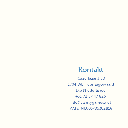
Kontakt
Keizerfazant 50
1704 WL Heerhugowaard
Die Niederlande
+31 72 57 47 825
info@sunnygames.net
VAT# NL003785302B16