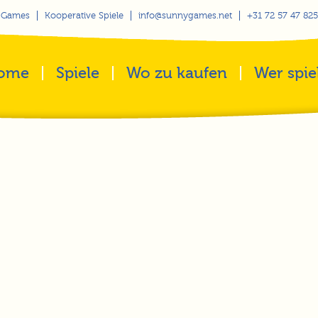
 Games
Kooperative Spiele
info@sunnygames.net
+31 72 57 47 825
ome
Spiele
Wo zu kaufen
Wer spie